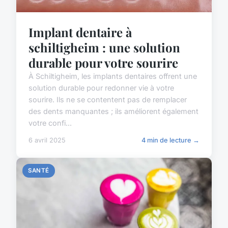
Implant dentaire à
schiltigheim : une solution
durable pour votre sourire
À Schiltigheim, les implants dentaires offrent une
solution durable pour redonner vie à votre
sourire. Ils ne se contentent pas de remplacer
des dents manquantes ; ils améliorent également
votre confi...
6 avril 2025
4 min de lecture →
SANTÉ