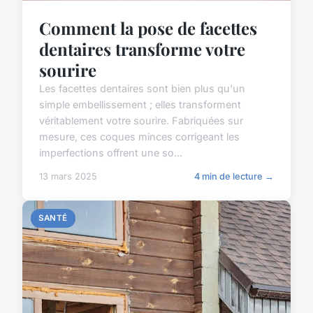
Comment la pose de facettes
dentaires transforme votre
sourire
Les facettes dentaires sont bien plus qu'un
simple embellissement ; elles transforment
véritablement votre sourire. Fabriquées sur
mesure, ces coques minces corrigeant les
imperfections offrent une so...
13 mars 2025
4 min de lecture →
SANTÉ