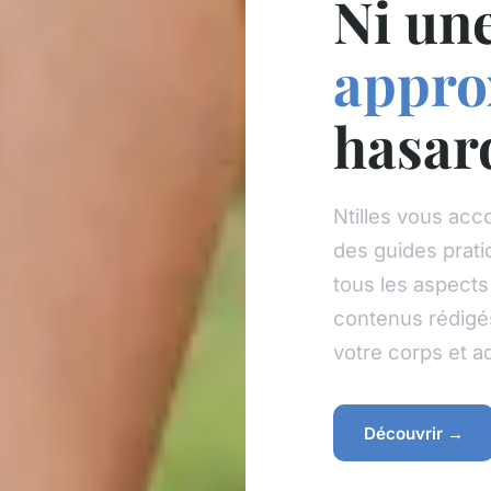
Ni un
appro
hasar
Ntilles vous acc
des guides prati
tous les aspects
contenus rédigé
votre corps et a
Découvrir →