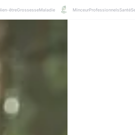
Bien-être
Grossesse
Maladie
Minceur
Professionnels
Santé
S