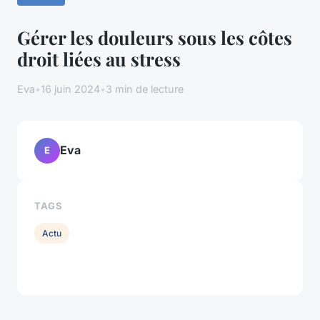
Gérer les douleurs sous les côtes
droit liées au stress
Eva
•
16 juin 2024
•
3 min de lecture
Eva
E
TAGS
Actu