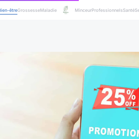
Bien-être
Grossesse
Maladie
Minceur
Professionnels
Santé
S